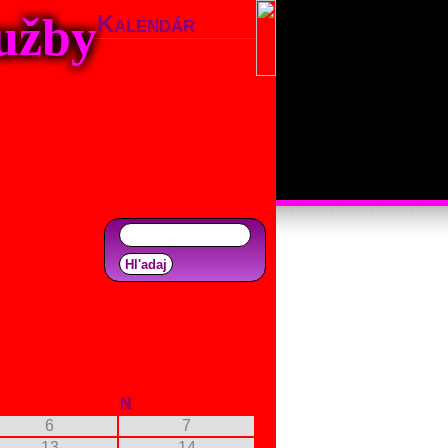
lužby
Kalendár
N
6
7
13
14