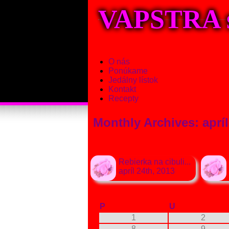
VAPSTRA s.r
O nás
Ponúkame
Jedálny lístok
Kontakt
Recepty
Monthly Archives:
aprí
Rebierka na cibuli...
apríl 24th, 2013
P
U
1
2
8
9