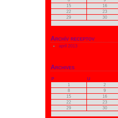
15
16
22
23
29
30
Archív receptov
apríl 2013
Archives
P
U
1
2
8
9
15
16
22
23
29
30