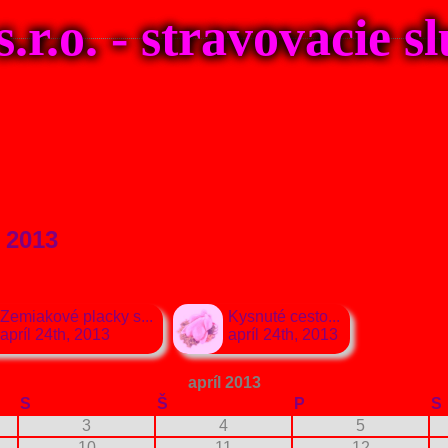
.o. - stravovacie s
l 2013
Zemiakové placky s...
Kysnuté cesto...
apríl 24th, 2013
apríl 24th, 2013
apríl 2013
S
Š
P
S
3
4
5
10
11
12