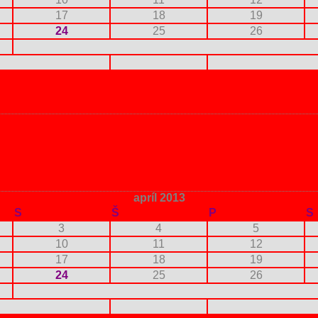
17
18
19
24
25
26
apríl 2013
S
Š
P
S
3
4
5
10
11
12
17
18
19
24
25
26